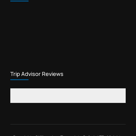
Route. Machame Route 7 jours est un
itinéraire alternatif à l'itinéraire
Kilimanjaro National Park
normal jusqu'au sommet du
Kilimandjaro Uhuru...
Trip Advisor Reviews