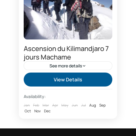
Ascension du Kilimandjaro 7
jours Machame
See more details
Ascension en groupe du Kilimandjaro
View Details
Ascension Kilimandjaro
Availability:
ascension kilimandjaro prix
Jan
Feb
Mar
Apr
May
Jun
Jul
Aug
Sep
Oct
Aventures écotouristiques
Nov
Dec
circuit et trek kilimandjaro
club aventure
L'ascension du Kilimandjaro