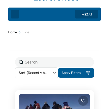
MENU
>
Home
Trips
Sort
(Recently Added)
Apply Filters