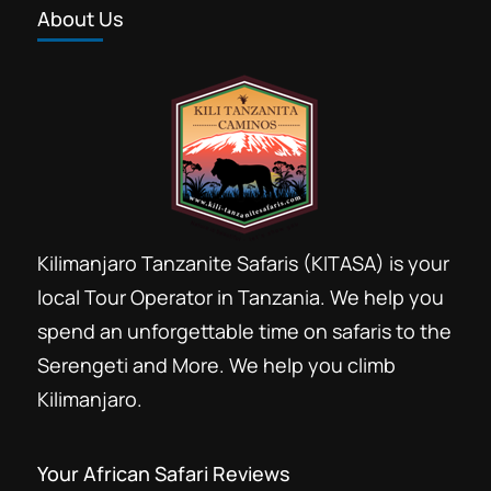
About Us
Nomade Aventure
Prix ​​de l'ascension du Kilimandjaro
Rando Run Trekking organise
Randonnée
Randonnée Aventure
Randonnées autour du Kilimanjaro
Rejoignez le groupe Kilimandjaro
Toutes les randonnées à l'intérieur du parc
Kilimanjaro Tanzanite Safaris (KITASA) is your
national de Tanzanie
local Tour Operator in Tanzania. We help you
treks et ascensions du Kilimandjaro
spend an unforgettable time on safaris to the
ucpa kilimandjaro
Serengeti and More. We help you climb
Voyages au Kilimandjaro en 2026
Kilimanjaro.
2027 Offres tarifaires forfaits
escalade Kilimandjaro avec Machame
Your African Safari Reviews