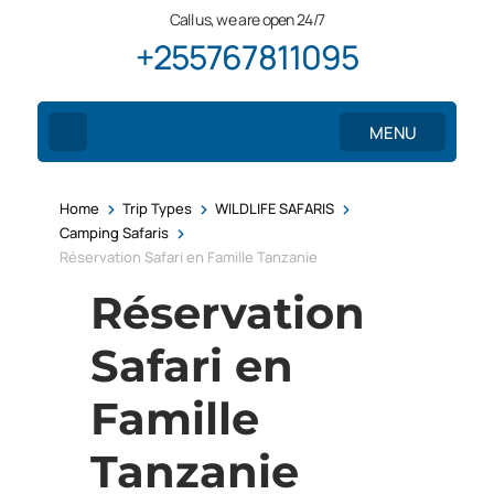
Call us, we are open 24/7
+255767811095
MENU
>
>
>
Home
Trip Types
WILDLIFE SAFARIS
>
Camping Safaris
Réservation Safari en Famille Tanzanie
Réservation
Safari en
Famille
Tanzanie