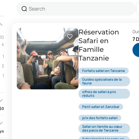
Réservation
Du
20
7 
Safari en
4
Famille
1
Tanzanie
3
Forfaits safari en Tanzanie
1
Guides spécialisés de la
faune
offres de safari à prix
réduits
Petit safari et Zanzibar
$0
prix des forfaits safari
Safari en famille au cœur
des parcs de Tanzanie
ays
Safari familial à la carte en