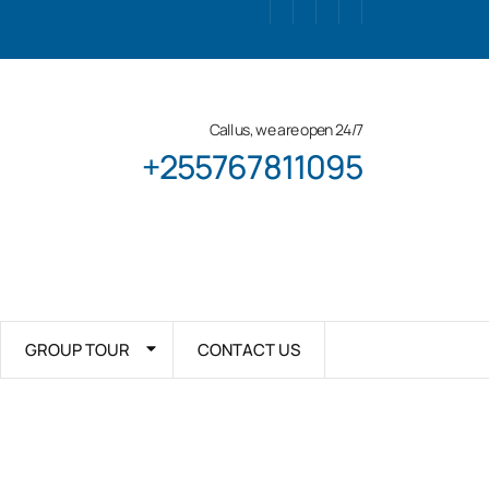
Call us, we are open 24/7
+255767811095
GROUP TOUR
CONTACT US