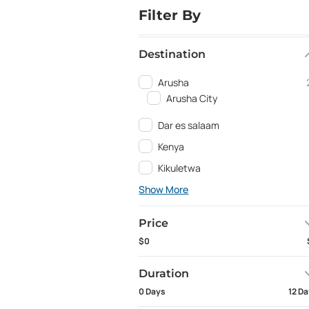
Filter By
Destination
Arusha
Arusha City
Dar es salaam
Kenya
Kikuletwa
Show More
Price
$0
Duration
0 Days
12 D