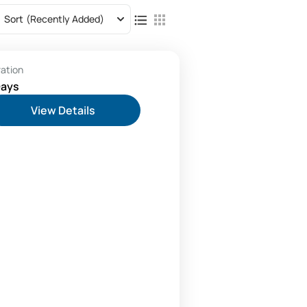
Sort
(Recently Added)
ration
Days
View Details