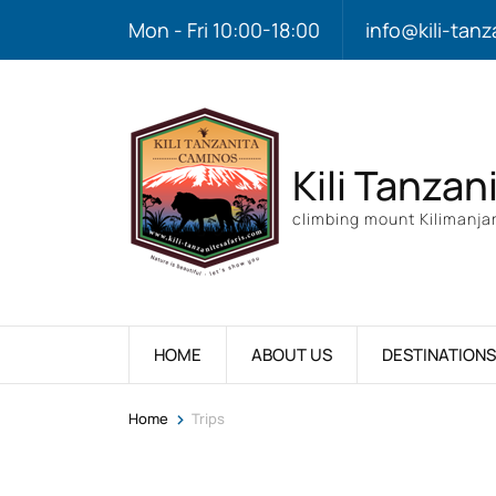
Mon - Fri 10:00-18:00
info@kili-tanz
Kili Tanzan
climbing mount Kilimanjar
HOME
ABOUT US
DESTINATIONS
>
Home
Trips