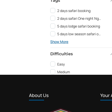
Tags
2 days safari booking
2 days safari One night Ngorongoro
5 days lodge safari booking
5 days low season safari offer
Show More
Difficulties
Easy
Medium
About Us
Your 