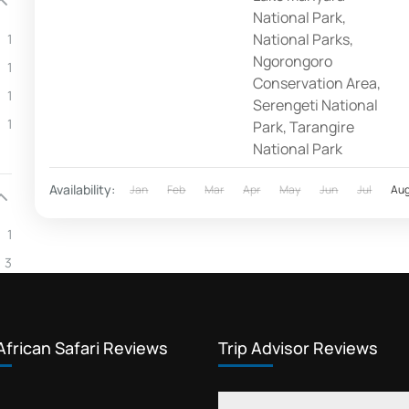
guide
National Park
,
National Parks
,
1
francophone avec
Ngorongoro
1
ce guide facile
Conservation Area
,
1
montrant la faune
Serengeti National
1
Park
,
Tarangire
des grands 5
National Park
dans...
Availability:
Jan
Feb
Mar
Apr
May
Jun
Jul
Au
1
3
African Safari Reviews
Trip Advisor Reviews