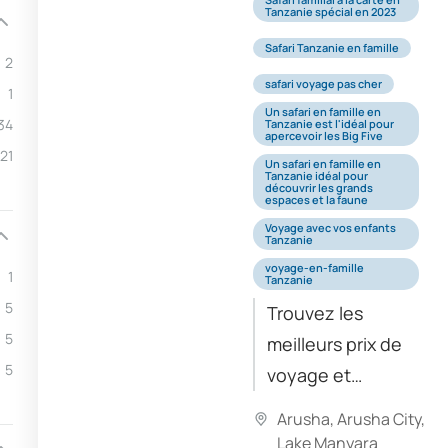
Tanzanie spécial en 2023
Safari Tanzanie en famille
2
safari voyage pas cher
1
Un safari en famille en
34
Tanzanie est l'idéal pour
apercevoir les Big Five
21
Un safari en famille en
Tanzanie idéal pour
découvrir les grands
espaces et la faune
Voyage avec vos enfants
Tanzanie
voyage-en-famille
1
Tanzanie
5
Trouvez les
5
meilleurs prix de
5
voyage et
réservez votre
Arusha
,
Arusha City
,
safari avec un
Lake Manyara