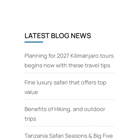
au
Kilimandjaro,
la
meilleure
offre
LATEST BLOG NEWS
de
voyage
pour
les
Planning for 2027 Kilimanjaro tours
Français
begins now with these travel tips
Fine luxury safari that offers top
value
Benefits of Hiking, and outdoor
trips
Tanzania Safari Seasons & Big Five