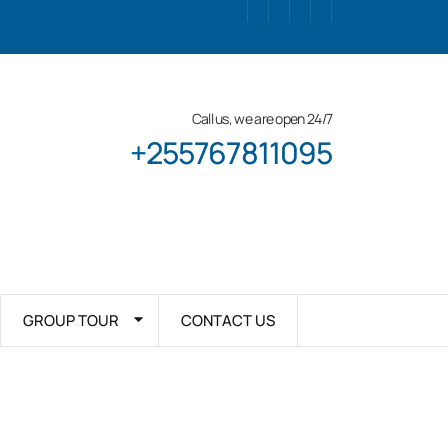
Call us, we are open 24/7
+255767811095
GROUP TOUR
CONTACT US