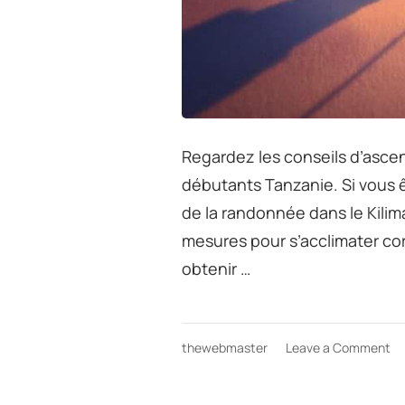
Regardez les conseils d’ascen
débutants Tanzanie. Si vous 
de la randonnée dans le Kilim
mesures pour s’acclimater corr
obtenir …
on
thewebmaster
Leave a Comment
Re
le
co