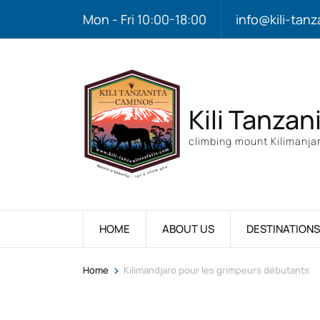
Mon - Fri 10:00-18:00
info@kili-tanz
Kili Tanzan
climbing mount Kilimanjar
HOME
ABOUT US
DESTINATIONS
>
Home
Kilimandjaro pour les grimpeurs débutants