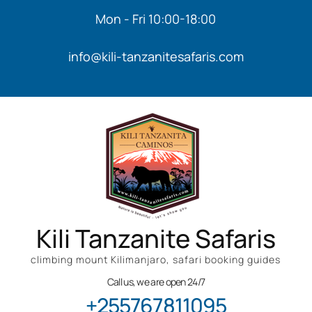
Mon - Fri 10:00-18:00
info@kili-tanzanitesafaris.com
Kili Tanzanite Safaris
climbing mount Kilimanjaro, safari booking guides
Call us, we are open 24/7
+255767811095