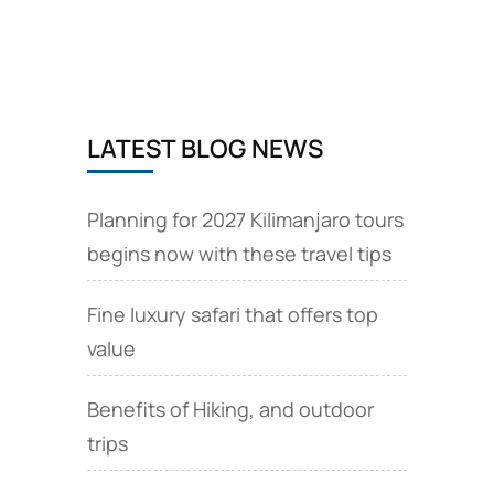
Kilimandscharo-
Besteigen,
Liste
der
benötigten
Wanderausrüstung
LATEST BLOG NEWS
Planning for 2027 Kilimanjaro tours
begins now with these travel tips
Fine luxury safari that offers top
value
Benefits of Hiking, and outdoor
trips