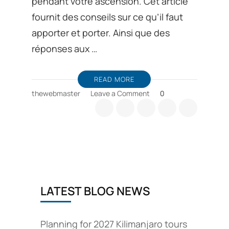
pendant votre ascension. Cet article
fournit des conseils sur ce qu’il faut
apporter et porter. Ainsi que des
réponses aux …
READ MORE
on
thewebmaster
Leave a Comment
0
Voici
des
conseils
de
préparation
des
équipements
de
LATEST BLOG NEWS
randonnée
du
Kilimandjaro
tour
Planning for 2027 Kilimanjaro tours