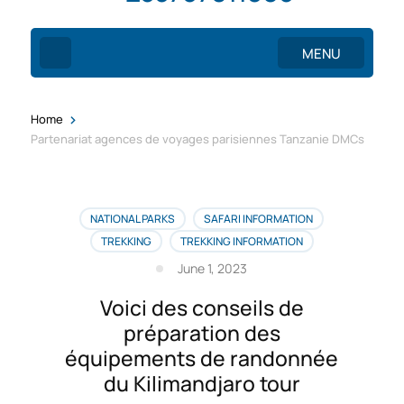
MENU
>
Home
Partenariat agences de voyages parisiennes Tanzanie DMCs
NATIONAL PARKS
SAFARI INFORMATION
TREKKING
TREKKING INFORMATION
June 1, 2023
Voici des conseils de
préparation des
équipements de randonnée
du Kilimandjaro tour