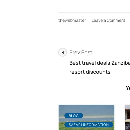
on
thewebmaster
Leave a Comment
An
z
Be
Us
Post
Me
Prev Post
un
Navigation
Best travel deals Zanzib
Ki
resort discounts
Y
BLOG
SAFARI INFORMATION