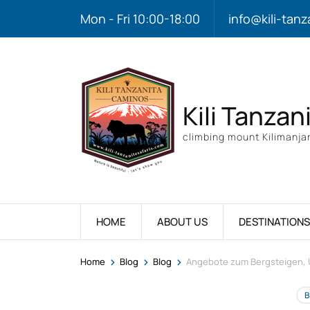
Mon - Fri 10:00-18:00
info@kili-tanz
Kili Tanzan
climbing mount Kilimanjar
HOME
ABOUT US
DESTINATIONS
>
>
>
Home
Blog
Blog
Angebote zum Bergsteigen, 
B