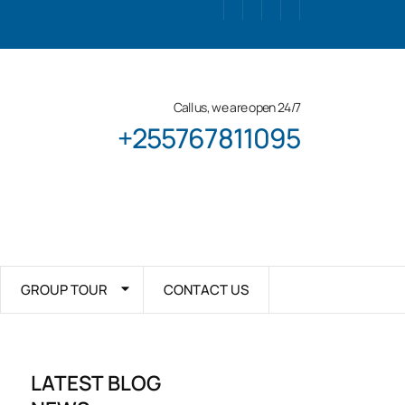
Call us, we are open 24/7
+255767811095
GROUP TOUR
CONTACT US
LATEST BLOG