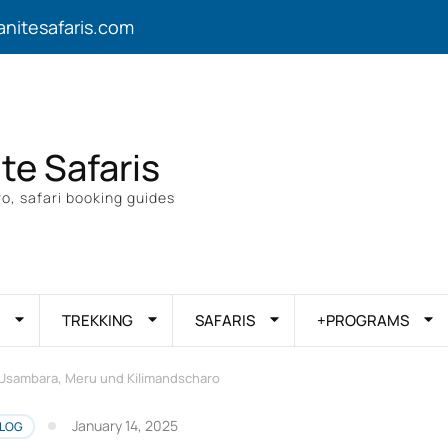
anitesafaris.com
ite Safaris
o, safari booking guides
TREKKING
SAFARIS
+PROGRAMS
Usambara, Meru und Kilimandscharo
January 14, 2025
LOG