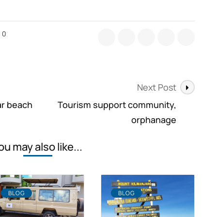
0
gebote
um
rgsteigen,
ambara,
ru
Next Post
d
ar beach
Tourism support community,
limandscharo
orphanage
ou may also like...
BLOG
BLOG